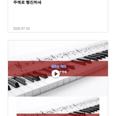
주께로 행진하세
2026-07-19