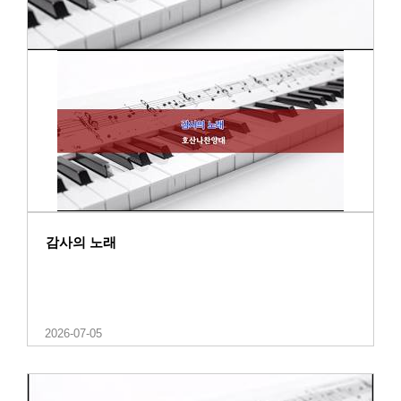
감사의 노래
2026-07-05