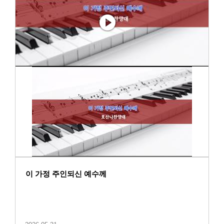
이 가정 주인되신 예수께