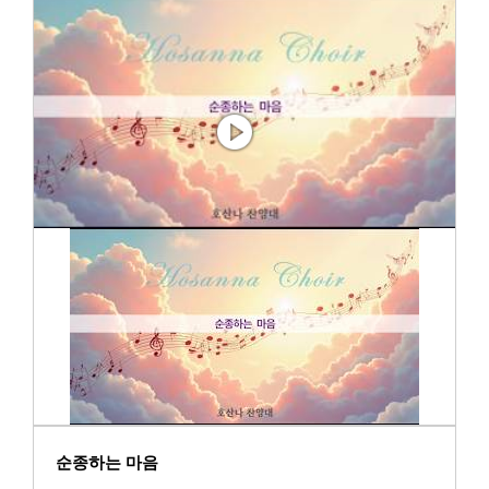
순종하는 마음