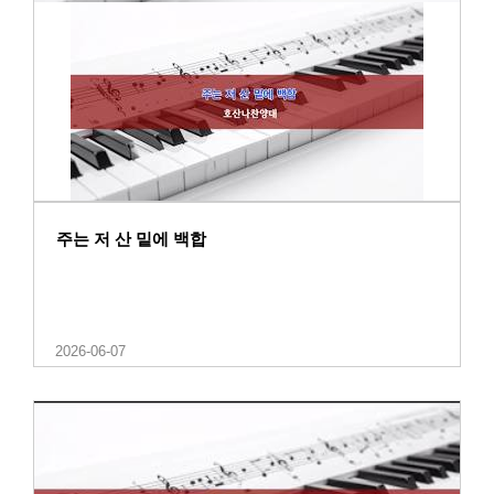
주는 저 산 밑에 백합
2026-06-07