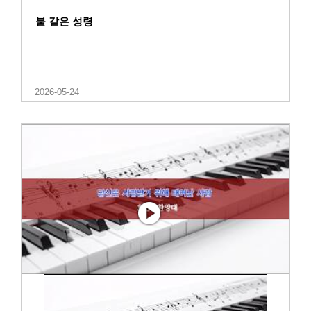
불 같은 성령
2026-05-24