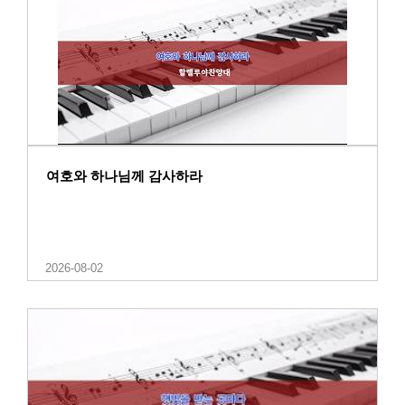
여호와 하나님께 감사하라
2026-08-02