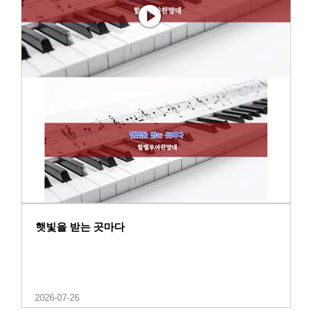
햇빛을 받는 곳마다
2026-07-26