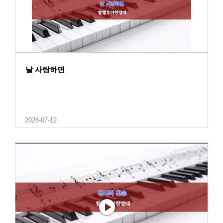
날 사랑하면
2026-07-12