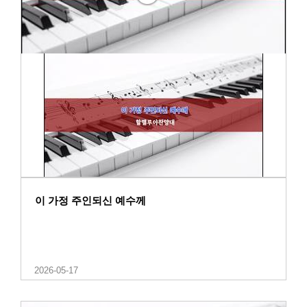
이 가정 주인되신 예수께
2026-05-17