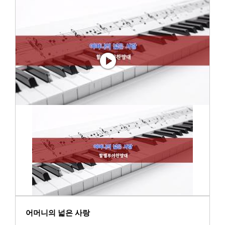
어머니의 넓은 사랑