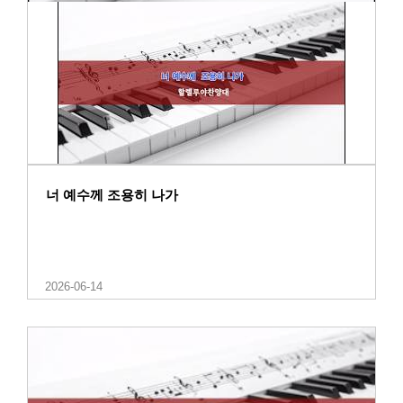
너 예수께 조용히 나가
2026-06-14