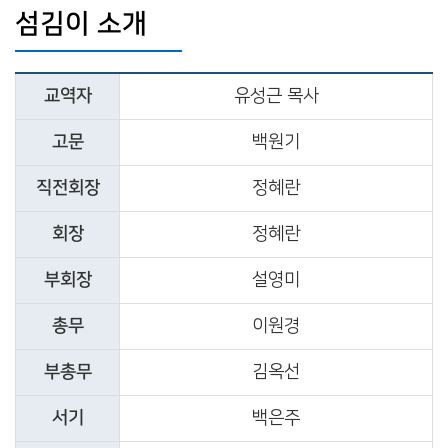
섬김이 소개
교역자
유성근 목사
고문
백원기
직전회장
정혜란
회장
정혜란
부회장
설영미
총무
이원경
부총무
김옥선
서기
백은주