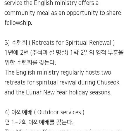
service the English ministry offers a
community meal as an opportunity to share
fellowship.
3) 수련회 ( Retreats for Spiritual Renewal )
1년에 2번 (추석과 설 명절) 1박 2일의 영적 부흥을
위한 수련회를 갖는다.
The English ministry regularly hosts two
retreats for spiritual revival during Chuseok
and the Lunar New Year holiday seasons.
4) 야외예배 ( Outdoor services )
연 1~2회 야외예배를 갖는다.