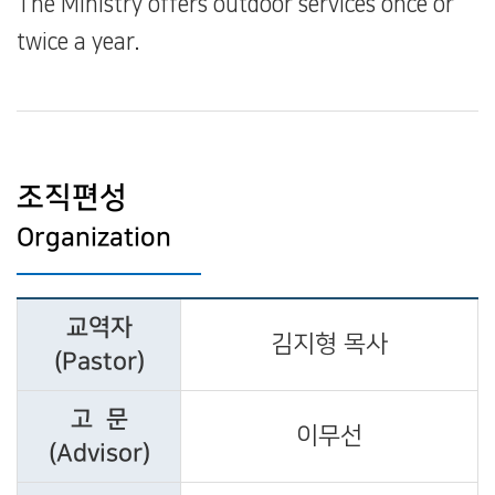
The Ministry offers outdoor services once or
twice a year.
조직편성
Organization
교역자
김지형 목사
(Pastor)
고 문
이무선
(Advisor)