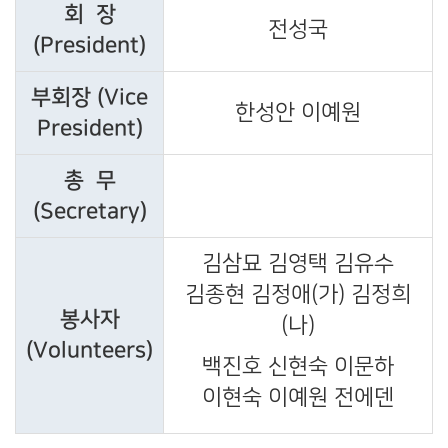
회 장
전성국
(President)
부회장 (Vice
한성안 이예원
President)
총 무
(Secretary)
김삼묘 김영택 김유수
김종현 김정애(가) 김정희
봉사자
(나)
(Volunteers)
백진호 신현숙 이문하
이현숙 이예원 전에덴