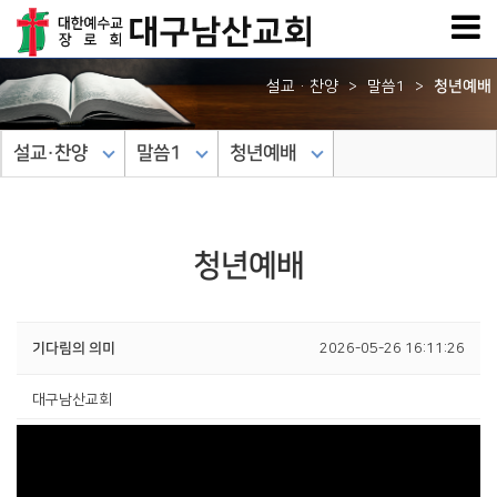
설교·찬양
말씀1
청년예배
>
>
설교·찬양
말씀1
청년예배
청년예배
기다림의 의미
2026-05-26 16:11:26
대구남산교회